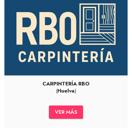
CARPINTERÍA RBO
(
Huelva
)
VER MÁS