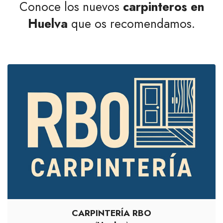
Conoce los nuevos
carpinteros en
Huelva
que os recomendamos.
CARPINTERÍA RBO