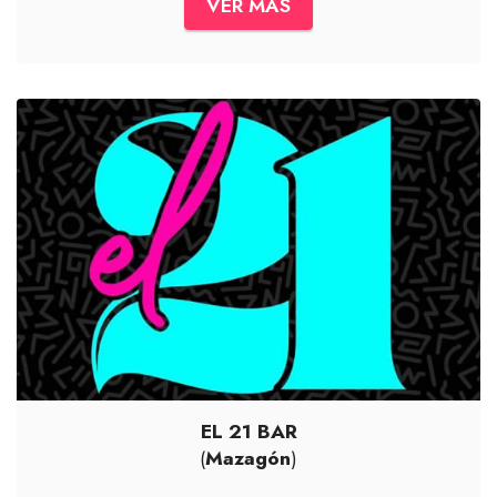
VER MÁS
EL 21 BAR
(
Mazagón
)