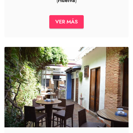
(
Huelva
)
VER MÁS