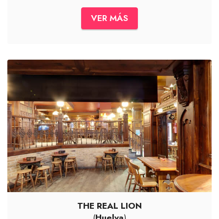
VER MÁS
THE REAL LION
(
Huelva
)