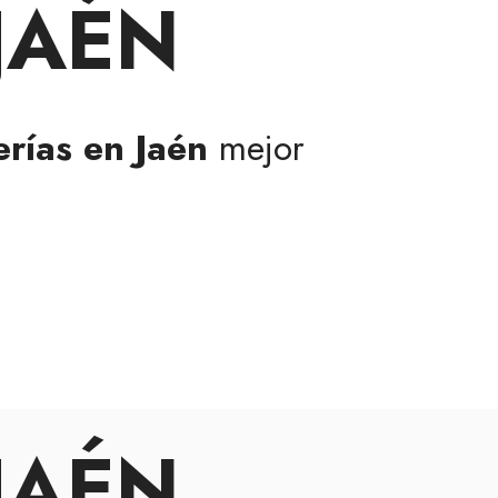
JAÉN
erías en Jaén
mejor
JAÉN