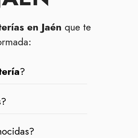
erías en Jaén
que te
formada:
tería
?
s?
ocidas?