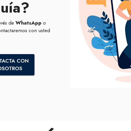
guía?
avés de
WhatsApp
o
ontactaremos con usted
TACTA CON
OSOTROS