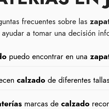
guntas frecuentes sobre las
zapat
ayudar a tomar una decisión in
do
puedo encontrar en una
zapa
ecen
calzado
de diferentes talla
terías
marcas de
calzado
recon