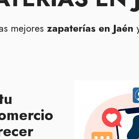
las mejores
zapaterías en Jaén
y
tu
omercio
recer