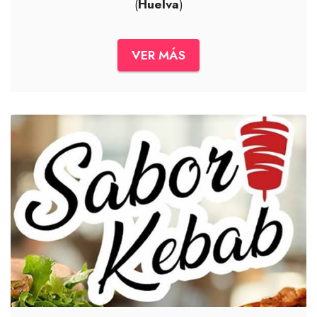
(
Huelva
)
VER MÁS