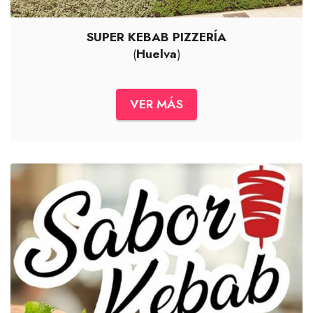
SUPER KEBAB PIZZERÍA
(
Huelva
)
VER MÁS