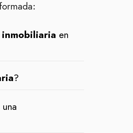
nformada:
a
inmobiliaria
en
ria
?
n una