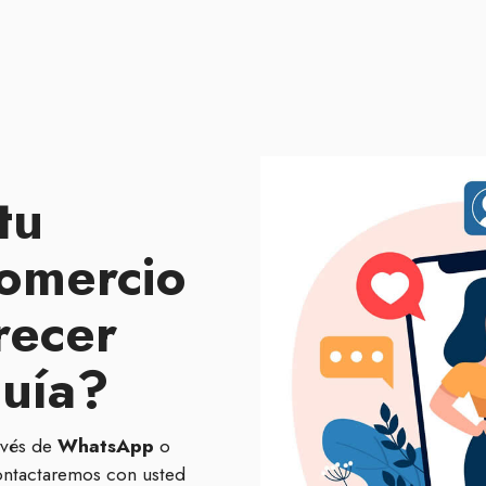
tu
omercio
recer
guía?
avés de
WhatsApp
o
ontactaremos con usted