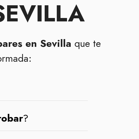
SEVILLA
ares en Sevilla
que te
formada:
robar
?