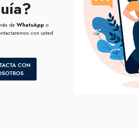
guía?
avés de
WhatsApp
o
ontactaremos con usted
TACTA CON
OSOTROS