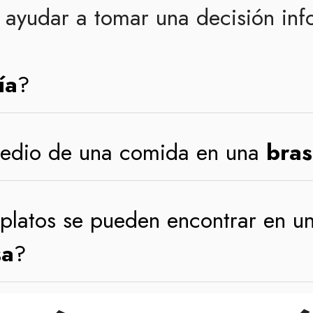
ayudar a tomar una decisión in
ía
?
medio de una comida en una
bras
 platos se pueden encontrar en u
sa
?