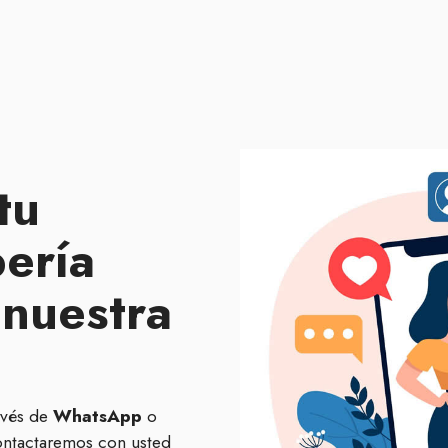
tu
bería
 nuestra
avés de
WhatsApp
o
ontactaremos con usted