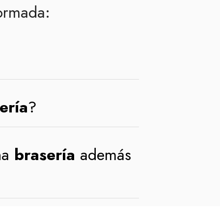
formada:
ería
?
na
brasería
además