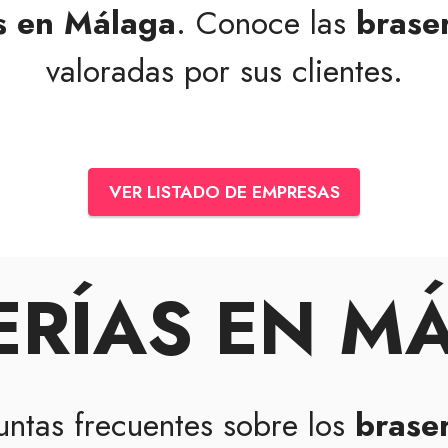
s en Málaga
. Conoce las
brase
valoradas por sus clientes.
VER LISTADO DE EMPRESAS
ERÍAS EN M
untas frecuentes sobre los
brase