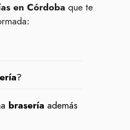
ías en Córdoba
que te
formada:
ería
?
na
brasería
además