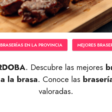
BRASERÍAS EN LA PROVINCIA
MEJORES BRASE
ÓRDOBA
. Descubre las mejores
b
a la brasa
. Conoce las
braserí
valoradas.