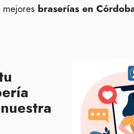
s mejores
braserías en Córdob
tu
bería
 nuestra