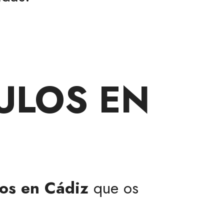
ULOS EN
los en Cádiz
que os