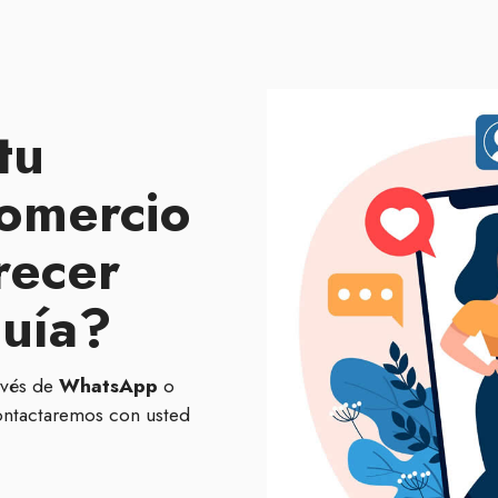
tu
omercio
recer
guía?
avés de
WhatsApp
o
ontactaremos con usted